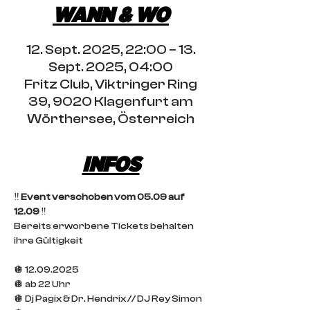
WANN & WO
12. Sept. 2025, 22:00 – 13.
Sept. 2025, 04:00
Fritz Club, Viktringer Ring
39, 9020 Klagenfurt am
Wörthersee, Österreich
INFOS
‼️ 
Event verschoben vom 05.09 auf 
12.09
 ‼️
Bereits erworbene Tickets behalten 
ihre Gültigkeit
🪩 12.09.2025 
🪩 ab 22 Uhr
🪩 Dj Pagix & Dr. Hendrix // DJ Rey Simon