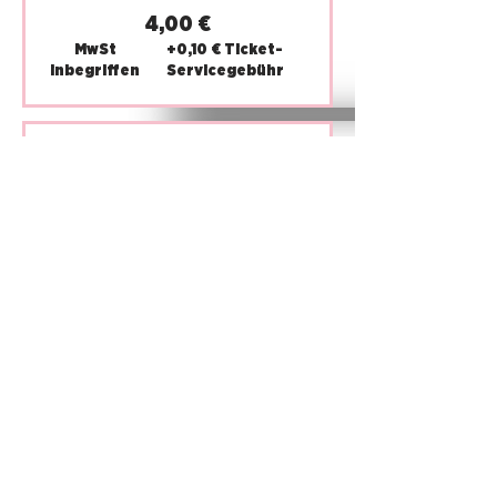
4,00 €
MwSt
+0,10 € Ticket-
inbegriffen
Servicegebühr
Verkauf beendet
Tickettyp
Makava Lounge inkl. Boot
Mehr Infos
Preis
109,00 €
MwSt inbegriffen
IMPRINT