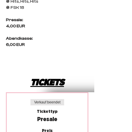
🪩 Hits, Hits, Hits
🪩 FSK 18
Presale: 
4,00 EUR
Abendkasse: 
6,00 EUR
TICKETS
Verkauf beendet
Tickettyp
Presale
Preis