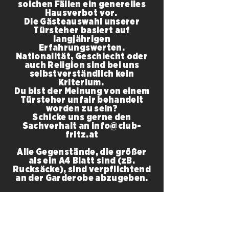
solchen Fällen ein generelles
Hausverbot vor.
Die Gästeauswahl unserer
Türsteher basiert auf
langjährigen
Erfahrungswerten.
Nationalität, Geschlecht oder
auch Religion sind bei uns
selbstverständlich kein
Kriterium.
Du bist der Meinung von einem
Türsteher unfair behandelt
worden zu sein?
Schicke uns gerne den
Sachverhalt an info@club-
fritz.at
Alle Gegenstände, die größer
als ein A4 Blatt sind (zB.
Rucksäcke), sind verpflichtend
an der Garderobe abzugeben.
IMPRINT