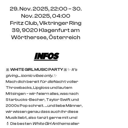
29. Nov. 2025, 22:00 – 30.
Nov. 2025, 04:00
Fritz Club, Viktringer Ring
39, 9020 Klagenfurt am
Wörthersee, Österreich
INFOS
🎀 
WHITE GIRL MUSIC PARTY
 🎀✨ 
It’s 
giving… iconic vibes only.
 ✨
Mach dich bereit für 
die
 Nacht voller 
Throwbacks, Lipgloss und lautem 
Mitsingen – wir feiern alles, was nach 
Starbucks-Becher, Taylor Swift und 
2000s Pop schreit. ...und liebe Männer, 
wir wissen genau dass auch ihr diese 
Musik liebt, also tanzt gerne mit uns!
💄 Die besten 
White Girl Anthems
 aller 