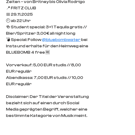
Zeiten – von Britney bis Olivia Rodrigo
📍 FRITZ CLUB
📅 29.11.2025
🕘 ab 22 Uhr
🍻 Student special: 3+1 Tequila gratis // 
Bier/Spritzer 3,00€ all night long
💣 Special: Follow 
@bluebombwater
 bei 
Insta und erhalte für den Heimweg eine 
BLUEBOMB 4 free 🆓
Vorverkauf: 5,00 EUR studis // 8,00 
EUR regulär
Abendkassa: 7,00 EUR studis // 10,00 
EUR regulär
Disclaimer: Der Titel der Veranstaltung 
bezieht sich auf einen durch Social 
Media geprägten Begriff, welcher eine 
bestimmte Kategorie von Musik meint. 