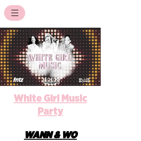
White Girl Music
Party
WANN & WO