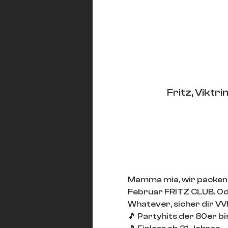
Fritz, Vikt
Mamma mia, wir packen di
Februar FRITZ CLUB. Od
Whatever, sicher dir VVK
🎵 Partyhits der 80er b