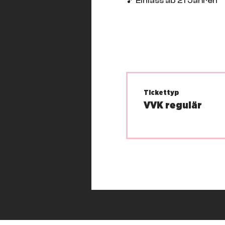
🎵 Einlass ab 21 Jahren
Tickettyp
VVK regulär