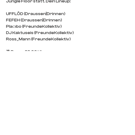
Jungle Floor statt. Dein Lineup: 
UFFLÔD (Draussen|Drinnen)
FEFEH (Draussen|Drinnen)
Plaсэbo (FreundeKollektiv)
DJ Kaktuseis (FreundeKollektiv)
Ross_Mann (FreundeKollektiv)
🌴 Doors 22:00 Uhr
🌴 Free Entry/Freiwillige Artist-Spende 
🌴 FKS 18
🌴 Jungle Floor
IMPRINT
CONTACT
DOORS POLICY