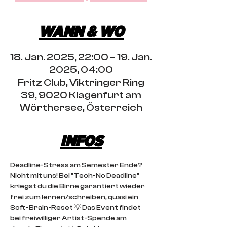
WANN & WO
18. Jan. 2025, 22:00 – 19. Jan.
2025, 04:00
Fritz Club, Viktringer Ring
39, 9020 Klagenfurt am
Wörthersee, Österreich
INFOS
Deadline-Stress am Semester Ende? 
Nicht mit uns! Bei "Tech-No Deadline" 
kriegst du die Birne garantiert wieder 
frei zum lernen/schreiben, quasi ein 
Soft-Brain-Reset 💡 Das Event findet 
bei freiwilliger Artist-Spende am 