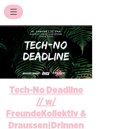
Tech-No Deadline
// w/
FreundeKollektiv &
Draussen|Drinnen