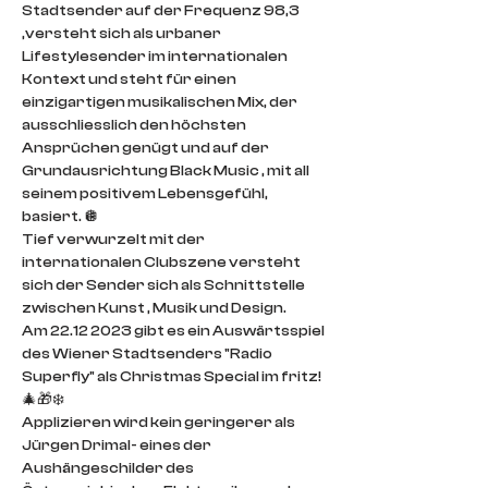
Stadtsender auf der Frequenz 98,3 
,versteht sich als urbaner 
Lifestylesender im internationalen 
Kontext und steht für einen 
einzigartigen musikalischen Mix, der 
ausschliesslich den höchsten 
Ansprüchen genügt und auf der 
Grundausrichtung Black Music , mit all 
seinem positivem Lebensgefühl, 
basiert. 🪩
Tief verwurzelt mit der 
internationalen Clubszene versteht 
sich der Sender sich als Schnittstelle 
zwischen Kunst , Musik und Design.
Am 22.12 2023 gibt es ein Auswärtsspiel 
des Wiener Stadtsenders "Radio 
Superfly" als Christmas Special im fritz! 
🎄🎁❄️
Applizieren wird kein geringerer als 
Jürgen Drimal- eines der 
Aushängeschilder des 