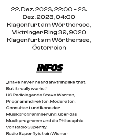
22. Dez. 2023, 22:00 – 23.
Dez. 2023, 04:00
Klagenfurt am Wörthersee,
Viktringer Ring 39, 9020
Klagenfurt am Wörthersee,
Österreich
INFOS
„I have never heard anything like that. 
But it really works.“
US Radiolegende Steve Warren, 
Programmdirektor, Moderator, 
Consultant und Ikone der 
Musikprogrammierung, über das 
Musikprogramm und die Philosophie 
von Radio Superfly.
Radio Superfly ist ein Wiener 