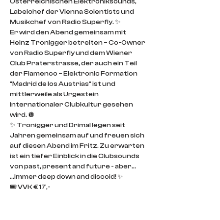
Österreichischen Elektroniksounds, 
Labelchef der Vienna Scientists und 
Musikchef von Radio Superfly. ✨
Er wird den Abend gemeinsam mit 
Heinz Tronigger betreiten – Co-Owner 
von Radio Superfly und dem Wiener 
Club Praterstrasse, der auch ein Teil 
der Flamenco – Elektronic Formation 
"Madrid de los Austrias" ist und 
mittlerweile als Urgestein 
internationaler Clubkultur gesehen 
wird. 🪩
✨ Tronigger und Drimal legen seit 
Jahren gemeinsam auf und freuen sich 
auf diesen Abend im Fritz. Zu erwarten 
ist ein tiefer Einblick in die Clubsounds 
von past, present and future - aber...
...Immer deep down and discoid! ✨
🎟️ VVK € 17,-
🎟️ AK am 22.12. vor Ort