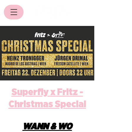
Superfly x Fritz -
Christmas Special
WANN & WO