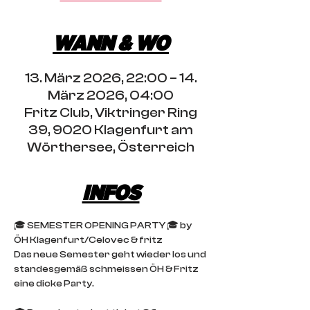
WANN & WO
13. März 2026, 22:00 – 14.
März 2026, 04:00
Fritz Club, Viktringer Ring
39, 9020 Klagenfurt am
Wörthersee, Österreich
INFOS
🎓 SEMESTER OPENING PARTY 🎓 by 
ÖH Klagenfurt/Celovec & fritz
Das neue Semester geht wieder los und 
standesgemäß schmeissen ÖH & Fritz 
eine dicke Party. 