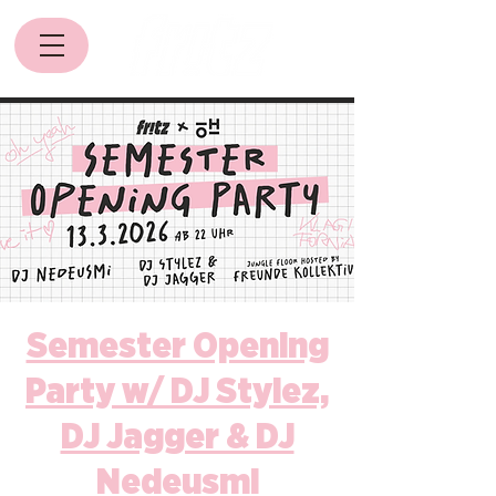
Semester Opening
Party w/ DJ Stylez,
DJ Jagger & DJ
Nedeusmi