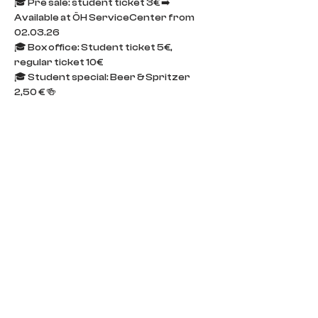
🎓 Pre sale: student ticket 3€ ➡️ 
Available at ÖH ServiceCenter from 
02.03.26
🎓 Box office: Student ticket 5€, 
regular ticket 10€
🎓 Student special: Beer & Spritzer 
2,50 € 🍻
🎓 18+
🎓 Zero tolerance on sexism, 
homophobia or racism
IMPRINT
CONTACT
DOORS POLICY
IMPRINT