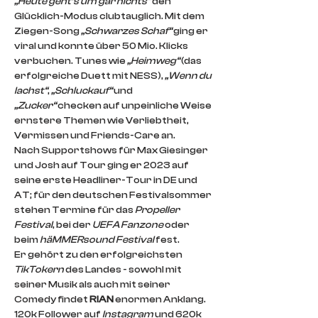
„Heute geht’s um gar nichts“
 den 
Glücklich-Modus clubtauglich. Mit dem 
Ziegen-Song 
„Schwarzes Schaf“ 
ging er 
viral und konnte über 50 Mio. Klicks 
verbuchen. Tunes wie 
„Heimweg“ 
(das 
erfolgreiche Duett mit NESS), 
„Wenn du 
lachst“
, 
„Schluckauf“
 und 
„Zucker“
 checken auf unpeinliche Weise 
ernstere Themen wie Verliebtheit, 
Vermissen und Friends-Care an.
Nach Supportshows für Max Giesinger 
und Josh auf Tour ging er 2023 auf 
seine erste Headliner-Tour in DE und 
AT; für den deutschen Festivalsommer 
stehen Termine für das 
Propeller 
Festival
, bei der 
UEFA Fanzone
 oder 
beim 
häMMERsound Festival
 fest.
Er gehört zu den erfolgreichsten 
TikTokern
 des Landes - sowohl mit 
seiner Musik als auch mit seiner 
Comedy findet 
RIAN
 enormen Anklang. 
120k Follower auf 
Instagram
 und 620k 