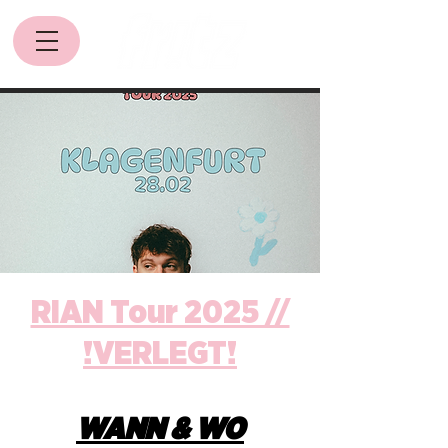
RIAN Tour 2025 //
!VERLEGT!
WANN & WO