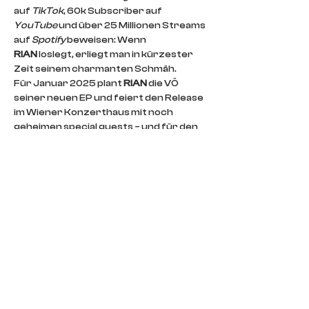
auf 
TikTok
, 60k Subscriber auf 
YouTube
 und über 25 Millionen Streams 
auf 
Spotify
 beweisen: Wenn 
RIAN
 loslegt, erliegt man in kürzester 
Zeit seinem charmanten Schmäh.
Für Januar 2025 plant 
RIAN
 die VÖ 
seiner neuen EP und feiert den Release 
im Wiener Konzerthaus mit noch 
geheimen special guests – und für den 
Februar kündigt er seine zweite 
Headlinertour in Deutschland und 
Österreich an. Hands up für ein 
Wiedersehen mit 
RIAN
!
TICKETS GIBT'S HIER
RIAN wird präsentiert von ANTENNE 
KÄRNTEN