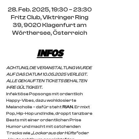
28. Feb. 2025, 19:30 – 23:30
Fritz Club, Viktringer Ring
39, 9020 Klagenfurt am
Wörthersee, Österreich
INFOS
ACHTUNG, DIE VERANSTALTUNG WURDE 
AUF DAS DATUM 10.05.2025 VERLEGT. 
ALLE GEKAUFTEN TICKETS BEHALTEN 
IHRE GÜLTIGKEIT.
Infektiöse Popsongs mit ordentlich 
Happy-Vibes, dazu wohldosierte 
Melancholie – dafür steht 
RIAN
. Er mixt 
Pop, Hip-Hop und Indie, droppt tanzbare 
Beats mit einer ordentlichen Prise 
Humor und macht mit catchenden 
Tracks wie 
„Locker aus der Hüfte“
 oder 