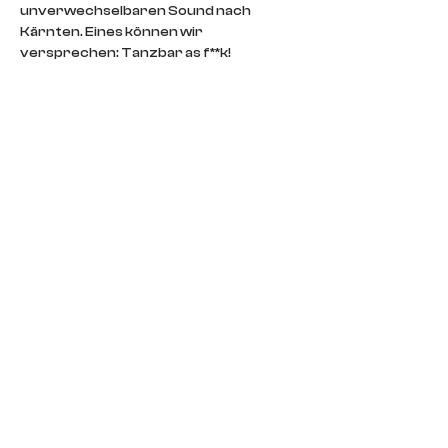
unverwechselbaren Sound nach 
Kärnten. Eines können wir 
versprechen: Tanzbar as f**k!  