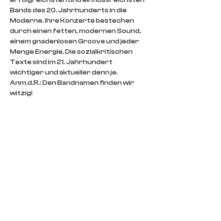
erfolgreichsten und einflussreichsten 
Bands des 20. Jahrhunderts in die 
Moderne. Ihre Konzerte bestechen 
durch einen fetten, modernen Sound, 
einem gnadenlosen Groove und jeder 
Menge Energie. Die sozialkritischen 
Texte sind im 21. Jahrhundert 
wichtiger und aktueller denn je. 
Anm.d.R.: Den Bandnamen finden wir 
witzig!