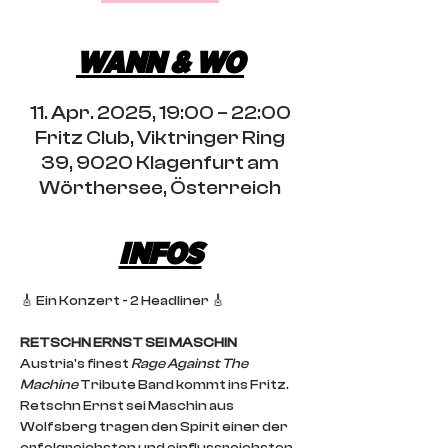
WANN & WO
11. Apr. 2025, 19:00 – 22:00
Fritz Club, Viktringer Ring
39, 9020 Klagenfurt am
Wörthersee, Österreich
INFOS
🎸 Ein Konzert - 2 Headliner 🎸 
RETSCHN ERNST SEI MASCHIN 
Austria's finest 
Rage Against The 
Machine
 Tribute Band kommt ins Fritz. 
Retschn Ernst sei Maschin aus 
Wolfsberg tragen den Spirit einer der