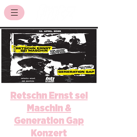
Retschn Ernst sei
Maschin &
Generation Gap
Konzert