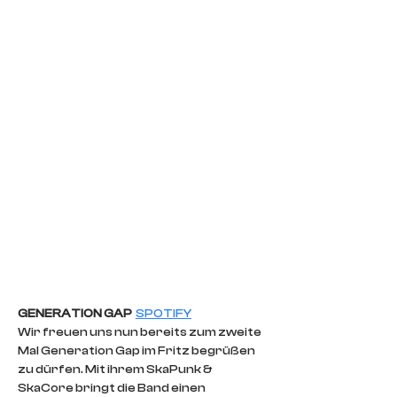
GENERATION GAP  
SPOTIFY
Wir freuen uns nun bereits zum zweite 
Mal Generation Gap im Fritz begrüßen 
zu dürfen. Mit ihrem SkaPunk & 
SkaCore bringt die Band einen 