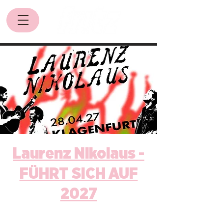
Laurenz Nikolaus -
FÜHRT SICH AUF
2027