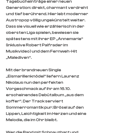
Tagebucheinträge einer neuen 
Generation: direkt, charmant verdreht 
und tief berührend. Hier lebt moderner 
Austropop völlig ungekünstelt weiter. 
Dass sie visuell wie erzählerisch in der 
obersten Liga spielen, bewiesen sie 
spätestens mit ihrer EP „Annemarie“ 
(inklusive Robert Palfrader im 
Musikvideo) und dem Fernweh-Hit 
„Malediven“.
Mit der brandneuen Single 
„Eismarillenknödel“ liefern Laurenz 
Nikolaus nun den perfekten 
Vorgeschmack auf ihr am 16.10. 
erscheinendes Debütalbum „aus dem 
koffer“. Der Track serviert 
Sommerromantik pur: Brösel auf den 
Lippen, Leichtigkeit im Herzen und eine 
Melodie, die im Ohr bleibt.
Wer die Band mit Schnauzbart und 