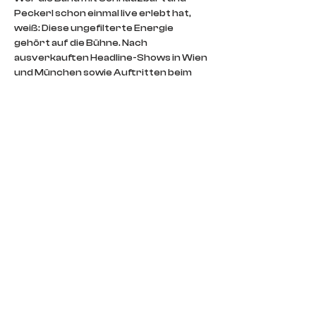
Peckerl schon einmal live erlebt hat, 
weiß: Diese ungefilterte Energie 
gehört auf die Bühne. Nach 
ausverkauften Headline-Shows in Wien 
und München sowie Auftritten beim 
Reeperbahnfestival und über 35 
Festivalshows folgt im April 2027 der 
nächste Paukenschlag: Das Trio geht 
auf große „Laurenz Nikolaus - Führt 
sich auf 2027“-Tour! Ganze 18 Stopps 
in Österreich, Deutschland und der 
Schweiz stehen auf dem Plan, um das 
neue Album live zu feiern.
Einlass: 19:00 Uhr
Start: 20:00 Uhr
IMPRINT