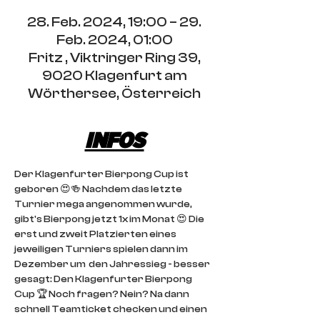
28. Feb. 2024, 19:00 – 29.
Feb. 2024, 01:00
Fritz , Viktringer Ring 39,
9020 Klagenfurt am
Wörthersee, Österreich
INFOS
Der Klagenfurter Bierpong Cup ist 
geboren 😍🍻 Nachdem das letzte 
Turnier mega angenommen wurde, 
gibt's Bierpong jetzt 1x im Monat 😍 Die 
erst und zweit Platzierten eines 
jeweiligen Turniers spielen dann im 
Dezember um  den Jahressieg - besser 
gesagt: Den Klagenfurter Bierpong 
Cup 🏆 Noch fragen? Nein? Na dann 
schnell Teamticket checken und einen 