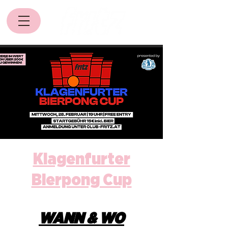
Klagenfurter
Bierpong Cup
WANN & WO