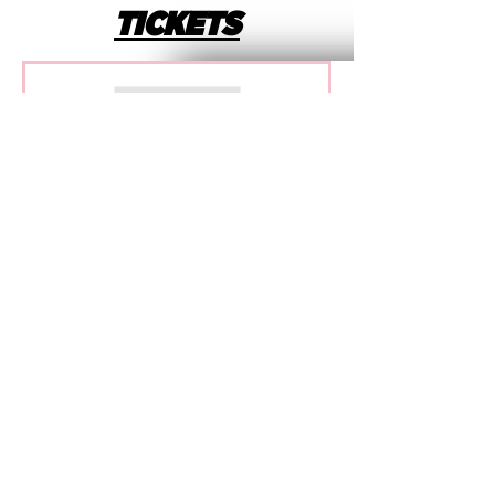
TICKETS
Verkauf beendet
Tickettyp
Team-Ticket inkl. Bier
Mehr Infos
Preis
30,00 €
Mwst. inbegriffen
IMPRINT
CONTACT