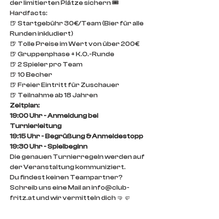
der limitierten Plätze sichern 🎟️
Hardfacts: 
🍺 Startgebühr 30€/Team (Bier für alle 
Runden inkludiert)
🍺 Tolle Preise im Wert von über 200€ 
🍺 Gruppenphase + K.O.-Runde
🍺 2 Spieler pro Team
🍺 10 Becher 
🍺 Freier Eintritt für Zuschauer 
🍺 Teilnahme ab 18 Jahren
Zeitplan: 
19:00 Uhr - Anmeldung bei 
Turnierleitung
19:15 Uhr - Begrüßung & Anmeldestopp
19:30 Uhr - Spielbeginn
Die genauen Turnierregeln werden auf 
der Veranstaltung kommuniziert. 
Du findest keinen Teampartner? 
Schreib uns eine Mail an info@club-
fritz.at und wir vermitteln dich 🤜🤛