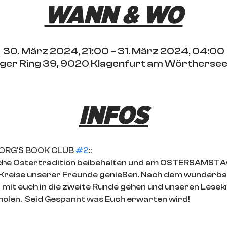
WANN & WO
30. März 2024, 21:00 – 31. März 2024, 04:00
ringer Ring 39, 9020 Klagenfurt am Wörthersee
INFOS
EBORG’S BOOK CLUB 
#2
::
liche Ostertradition beibehalten und am OSTERSAMSTA
 Kreise unserer Freunde genießen. Nach dem wunderbar
it euch in die zweite Runde gehen und unseren Lesekr
olen.  Seid Gespannt was Euch erwarten wird!