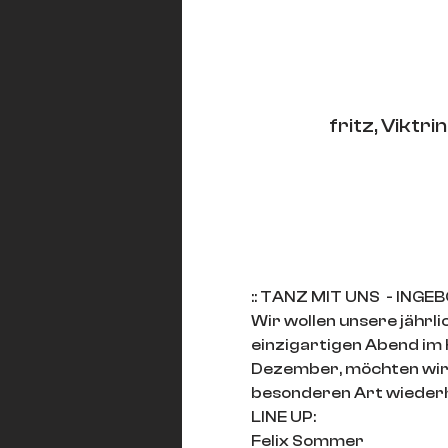
fritz, Vikt
:: TANZ MIT UNS  - ING
Wir wollen unsere jähr
einzigartigen Abend im
Dezember, möchten wir m
besonderen Art wiederh
LINE UP: 
Felix Sommer