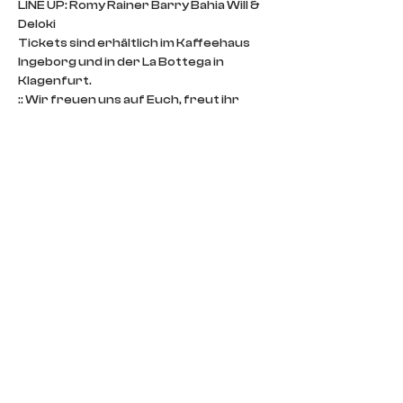
LINE UP: Romy Rainer Barry Bahia Will & 
Deloki
Tickets sind erhältlich im Kaffeehaus 
Ingeborg und in der La Bottega in 
Klagenfurt.
:: Wir freuen uns auf Euch, freut ihr 
Euch auch! ::
Für alle spontan Entscheider haben wir 
natürlich auch einen Abendkasse!  
IMPRINT
CONTACT
DOORS POLICY
IMPRINT