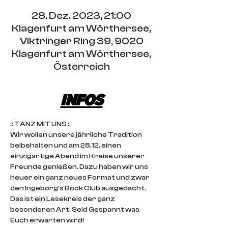
28. Dez. 2023, 21:00
Klagenfurt am Wörthersee,
Viktringer Ring 39, 9020
Klagenfurt am Wörthersee,
Österreich
INFOS
:: TANZ MIT UNS ::
Wir wollen unsere jährliche Tradition 
beibehalten und am 28.12. einen 
einzigartige Abend im Kreise unserer 
Freunde genießen. Dazu haben wir uns 
heuer ein ganz neues Format und zwar 
den Ingeborg's Book Club ausgedacht. 
Das ist ein Lesekreis der ganz 
besonderen Art. Seid Gespannt was 
Euch erwarten wird!