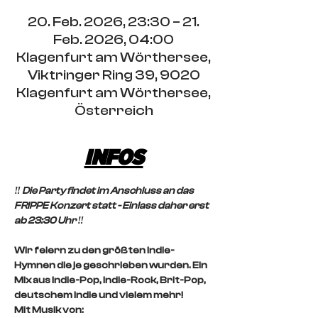
20. Feb. 2026, 23:30 – 21.
Feb. 2026, 04:00
Klagenfurt am Wörthersee,
Viktringer Ring 39, 9020
Klagenfurt am Wörthersee,
Österreich
INFOS
‼️ Die Party findet im Anschluss an das 
FRIPPE Konzert statt - Einlass daher erst 
ab 23:30 Uhr ‼️
Wir feiern zu den größten Indie-
Hymnen die je geschrieben wurden. Ein 
Mix aus Indie-Pop, Indie-Rock, Brit-Pop, 
deutschem Indie und vielem mehr!
Mit Musik von: 