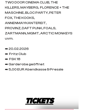
TWO DOOR CINEMA CLUB, THE 
KILLERS, MAYBERG,  FLORENCE + THE 
MASCHINE, BLOC PARTY, PETER 
FOX, THE KOOKS, 
ANNENMAYKANTEREIT, 
PROVINZ, DAFT PUNK, FOALS, 
ZARTMANN, MGMT, ARCTIC MONKEYS 
uvm.
➡️ 20.02.2026
➡️  Fritz Club
➡️  FSK 18
➡️ Garderobe geöffnet
➡️ 5,00 EUR Abendkasse & Presale 
TICKETS