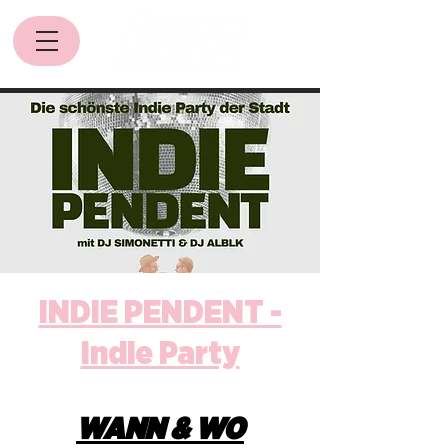
INDIE PENDENT -
Indie Party
WANN & WO