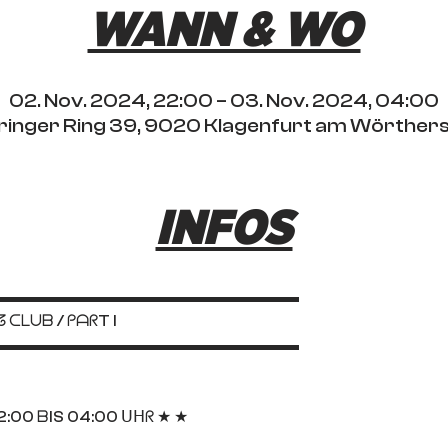
WANN & WO
02. Nov. 2024, 22:00 – 03. Nov. 2024, 04:00
ktringer Ring 39, 9020 Klagenfurt am Wörther
INFOS
▬▬▬▬▬▬▬▬▬▬▬▬▬▬▬▬▬▬▬
 ᑕᒪᑌᗷ / ᑭᗩᖇT I
▬▬▬▬▬▬▬▬▬▬▬▬▬▬▬▬▬▬▬
:00 ᗷIS 04:00 ᑌᕼᖇ ★ ★