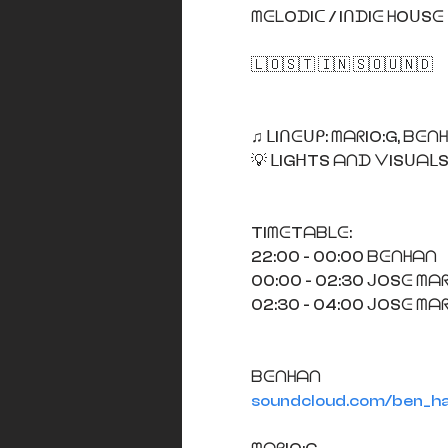
ᗰᕮᒪOᗪIᑕ / IᑎᗪIᕮ ᕼOᑌSᕮ
🇱​🇴​🇸​🇹​ 🇮​🇳​ 🇸​🇴​🇺​🇳​🇩​
♫ ᒪIᑎᕮᑌᑭ: ᗰᗩᖇIO:G, ᗷᕮᑎ
💡 ᒪIGᕼTS ᗩᑎᗪ ᐯISᑌᗩᒪS
TIᗰᕮTᗩᗷᒪᕮ:
22:00 - 00:00 ᗷᕮᑎᕼᗩᑎ
00:00 - 02:30 ᒍOSᕮ ᗰᗩ
02:30 - 04:00 ᒍOSᕮ ᗰᗩᖇ
ᗷᕮᑎᕼᗩᑎ
soundcloud.com/ben_h