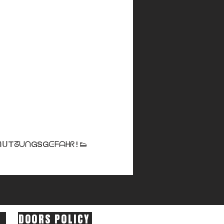
ᑌTᘔᑌᑎGSGᕮᖴᗩᕼᖇ ! 👟
DOORS POLICY