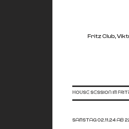
Fritz Club, Vi
▬▬▬▬▬▬▬▬▬▬▬▬
ᕼOᑌSᕮ SᕮSSIOᑎ Iᗰ ᖴᖇITᘔ
▬▬▬▬▬▬▬▬▬▬▬▬
SᗩᗰSTᗩG 02.11.24 ᗩᗷ 22