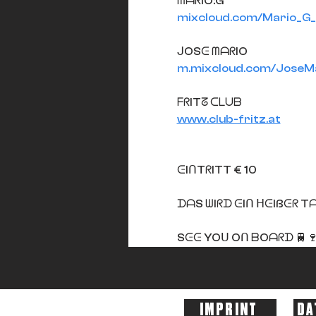
ᗰᗩᖇIO:G
mixcloud.com/Mario_G_o
ᒍOSᕮ ᗰᗩᖇIO
m.mixcloud.com/JoseMa
ᖴᖇITᘔ ᑕᒪᑌᗷ
www.club-fritz.at
ᕮIᑎTᖇITT € 10
ᗪᗩS ᗯIᖇᗪ ᕮIᑎ ᕼᕮIßᕮᖇ
Sᕮᕮ YOᑌ Oᑎ ᗷOᗩᖇᗪ 🚆
IMPRINT
DA