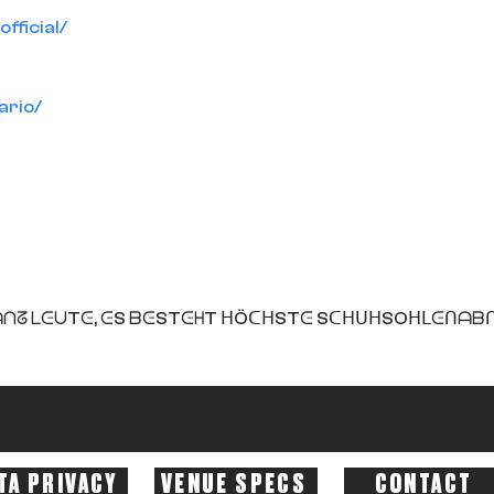
fficial/
rio/
 Tᗩᑎᘔ ᒪᕮᑌTᕮ, ᕮS ᗷᕮSTᕮᕼT ᕼÖᑕᕼSTᕮ SᑕᕼᑌᕼSOᕼᒪᕮᑎᗩᗷᑎ

TA PRIVACY
VENUE SPECS
CONTACT