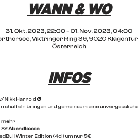
WANN & WO
31. Okt. 2023, 22:00 – 01. Nov. 2023, 04:00
rthersee, Viktringer Ring 39, 9020 Klagenfu
Österreich
INFOS
 Nikk Harrold 🎃
um shuffeln bringen und gemeinsam eine unvergesslich
& mehr
h 8€
Abendkasse
edBull Winter Edition (4cl) um nur 5€ 