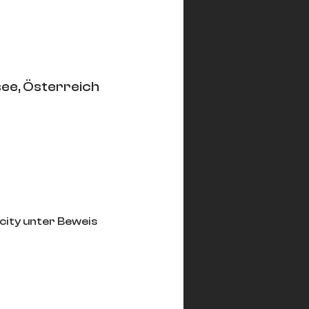
see, Österreich
city unter Beweis 