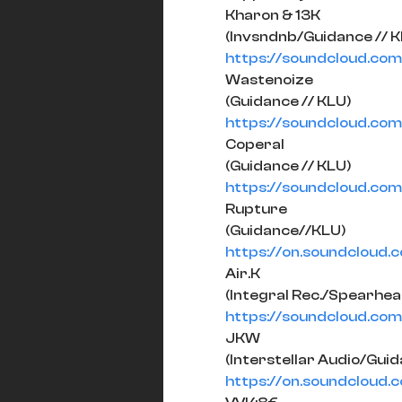
Kharon & 13K
(Invsndnb/Guidance // K
https://soundcloud.co
Wastenoize
(Guidance // KLU)
https://soundcloud.com
Coperal
(Guidance // KLU)
https://soundcloud.com
Rupture
(Guidance//KLU)
https://on.soundclou
Air.K
(Integral Rec./Spearhea
https://soundcloud.com
JKW
(Interstellar Audio/Guid
https://on.soundclou