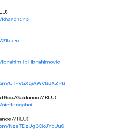
LU)
m/kharondnb
/21bars
/ibrahim-ibi-ibrahimovic
d.com/UnFV5XqiAWV8JXZP6
d Rec./Guidance // KLU)
/air-k-cephei
ance // KLU)
d.com/NzeTDzUg6CkJYoUu6