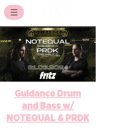
Guidance Drum
and Bass w/
NOTEQUAL & PRDK