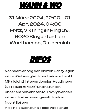
WANN & WO
31. März 2024, 22:00 – 01.
Apr. 2024, 04:00
Fritz, Viktringer Ring 39,
9020 Klagenfurt am
Wörthersee, Österreich
INFOS
Nachdem erfolg der ersten Party legen 
wir zu Ostern gleich noch einen drauf !
Mit gleich 2 Internationalen Headlinern 
(Notequal & PRDK) und natürlich 
unserem bewährten MC Novy werden 
wir euch eine unvergesslich wilde 
Nacht liefern !
Also holt euch eure Ticket‘s solange 