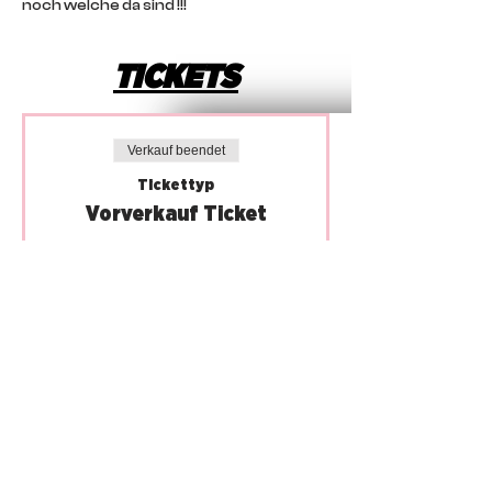
noch welche da sind !!!
TICKETS
Verkauf beendet
Tickettyp
Vorverkauf Ticket
Preis
10,00 €
MwSt inbegriffen
IMPRINT
CONTACT