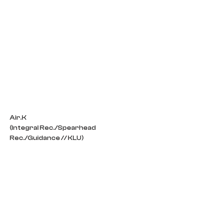
Air.K
(Integral Rec./Spearhead 
Rec./Guidance // KLU)