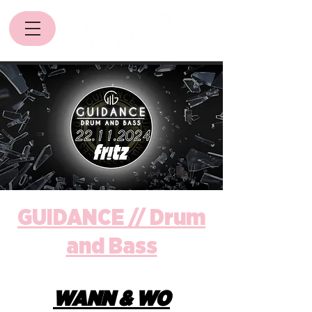
GUIDANCE // Drum
and Bass
WANN & WO