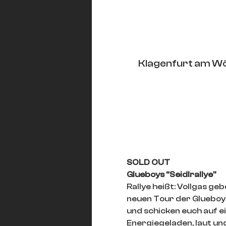
Klagenfurt am Wö
SOLD OUT
Glueboys “Seidlrallye”
Rallye heißt: Vollgas g
neuen Tour der Glueboys!
und schicken euch auf ein
Energiegeladen, laut un