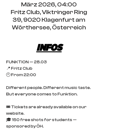
März 2026, 04:00
Fritz Club, Viktringer Ring
39, 9020 Klagenfurt am
Wörthersee, Österreich
INFOS
FUNKTION — 28.03
📍 Fritz Club
🕙 From 22:00
Different people. Different music taste.
But everyone comes to Funktion.
🎟 Tickets are already available on our 
website.
🎓 150 free shots for students — 
sponsored by ÖH.