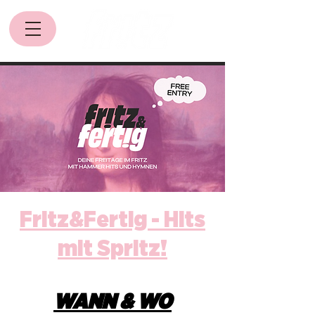
Fritz&Fertig - Hits
mit Spritz!
WANN & WO