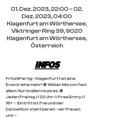
01. Dez. 2023, 22:00 – 02.
Dez. 2023, 04:00
Klagenfurt am Wörthersee,
Viktringer Ring 39, 9020
Klagenfurt am Wörthersee,
Österreich
INFOS
Fritz&Fertig - Klagenfurt hat eine 
Eventreihe mehr! 🪩 Wilder Mix von fast 
allem. Nur knallen muss es. 🪩
Jeden Freitag // 22 Uhr // Free Entry // 
18+ ✨ Eintritt ist frei und der 
Dancefloor steht bereit - wir freuen 
uns ✨