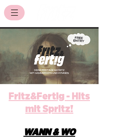
Fritz&Fertig - Hits
mit Spritz!
WANN & WO