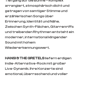
Tiefgang auf die Bühne – komplex 
arrangiert, atmosphärisch dicht und 
getragen von samtiger Stimme und 
erzählerischen Songs über 
Erinnerung, Identität und Nähe. 
Zwischen Synth-Flächen, Gitarrenriffs 
und treibenden Rhythmen entsteht ein 
moderner, international klingender 
Sound mit hohem 
Wiedererkennungswert.
HANSI & THE GRETELS
 liefern erdigen 
Indie-Alternative-Rock mit großer 
Live-Dynamik. Ihre Konzerte sind 
emotional, überraschend und voller 
Hingabe – mal laut, mal leise, immer mit 
Haltung. Stilistisch offen zwischen 
Punk, Folk und Pop bewegen sie sich 
souverän im Spannungsfeld zwischen 
persönlichem Erzählen und 
gesellschaftlichem Anspruch.