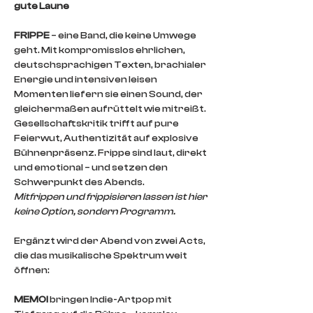
gute Laune
FRIPPE
 – eine Band, die keine Umwege 
geht. Mit kompromisslos ehrlichen, 
deutschsprachigen Texten, brachialer 
Energie und intensiven leisen 
Momenten liefern sie einen Sound, der 
gleichermaßen aufrüttelt wie mitreißt. 
Gesellschaftskritik trifft auf pure 
Feierwut, Authentizität auf explosive 
Bühnenpräsenz. Frippe sind laut, direkt 
und emotional – und setzen den 
Schwerpunkt des Abends.
Mitfrippen und frippisieren lassen ist hier 
keine Option, sondern Programm.
Ergänzt wird der Abend von zwei Acts, 
die das musikalische Spektrum weit 
öffnen:
MEMOI
 bringen Indie-Artpop mit 