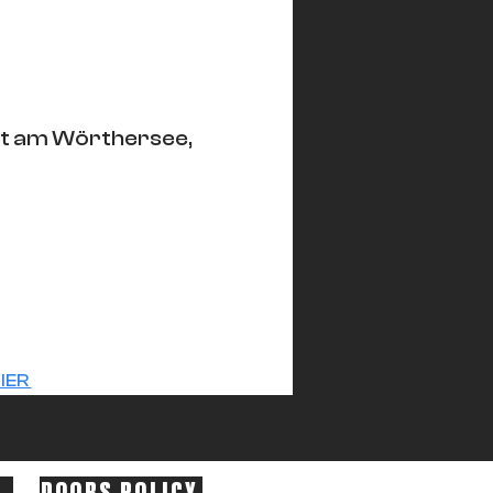
rt am Wörthersee,
IER 