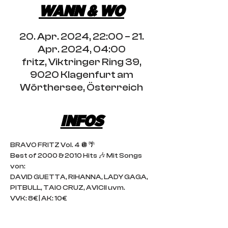
WANN & WO
20. Apr. 2024, 22:00 – 21.
Apr. 2024, 04:00
fritz, Viktringer Ring 39,
9020 Klagenfurt am
Wörthersee, Österreich
INFOS
BRAVO FRITZ Vol. 4 🪩🌴
Best of 2000 & 2010 Hits 🎶 Mit Songs 
von:
DAVID GUETTA, RIHANNA, LADY GAGA, 
PITBULL, TAIO CRUZ, AVICII uvm. 
VVK: 8€ | AK: 10€