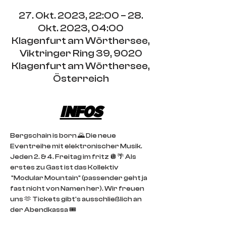
27. Okt. 2023, 22:00 – 28.
Okt. 2023, 04:00
Klagenfurt am Wörthersee,
Viktringer Ring 39, 9020
Klagenfurt am Wörthersee,
Österreich
INFOS
Bergschain is born 🌄 Die neue 
Eventreihe mit elektronischer Musik. 
Jeden 2. & 4. Freitag im fritz 🪩🌴 Als 
erstes zu Gast ist das Kollektiv 
 "Modular Mountain" (passender geht ja 
fast nicht von Namen her). Wir freuen 
uns 🫶 Tickets gibt's ausschließlich an 
der Abendkassa 🎟️