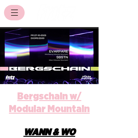
Bergschain w/
Modular Mountain
WANN & WO