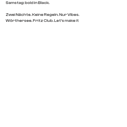
Samstag: bold in Black.
Zwei Nächte. Keine Regeln. Nur Vibes.
Wörthersee. Fritz Club. Let’s make it 
legendary.
Free Entry // Open 4 everybody
IMPRINT
CONTACT
DOORS POLICY
IMPRINT
DATA PRIVACY
VENUE SPECS