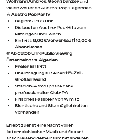
Wolfgang Ambros, Georg Danzer
 und 
vielen weiteren Austro-Pop-Legenden.
🎶 
Austro Pop Party
Beginn: 22:00 Uhr
Die besten Austro-Pop-Hits zum 
Mitsingen und Feiern
Eintritt: 
8,00 € Vorverkauf | 10,00 € 
Abendkasse
⚽ 
Ab 03:00 Uhr: Public Viewing 
Österreich vs. Algerien
Freier Eintritt
Übertragung auf einer 
118-Zoll-
Großleinwand
Stadion-Atmosphäre dank 
professioneller Club-PA
Frisches Fassbier von Wimitz
Biertische und Sitzmöglichkeiten 
vorhanden
Erlebt zuerst eine Nacht voller 
österreichischer Musik und fiebert 
anschließend gemeinsam mit anderen 