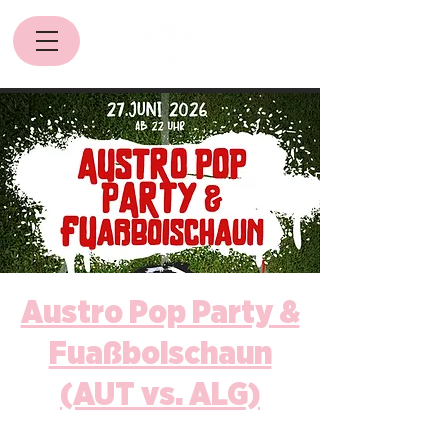
Austro Pop Party &
Fuaßboischaun
(AUT vs. ALG)