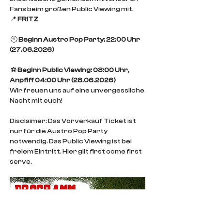
Fans beim großen Public Viewing mit.
📍 
FRITZ
 🕙 
Beginn Austro Pop Party: 22:00 Uhr 
(27.06.2026)
 ⚽ 
Beginn Public Viewing: 03:00 Uhr, 
Anpfiff 04:00 Uhr (28.06.2026)
Wir freuen uns auf eine unvergessliche 
Nacht mit euch!
Disclaimer: Das Vorverkauf Ticket ist 
nur für die Austro Pop Party 
notwendig. Das Public Viewing ist bei 
freiem Eintritt. Hier gilt first come first 
serve.