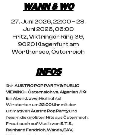
WANN & WO
27. Juni 2026, 22:00 – 28.
Juni 2026, 06:00
Fritz, Viktringer Ring 39,
9020 Klagenfurt am
Wörthersee, Österreich
INFOS
⚽🎉 
AUSTRO POP PARTY & PUBLIC 
VIEWING – Österreich vs. Algerien
 🎉⚽
Ein Abend, zwei Highlights!
Wir starten um 
22:00 Uhr
 mit der 
ultimativen 
Austro Pop Party
 und 
feiern die größten Hits aus Österreich. 
Freut euch auf Musik von 
S.T.S., 
Rainhard Fendrich, Wanda, EAV, 