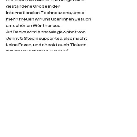
Öhrchen! Die Wienerin ist längst eine 
gestandene Größe in der 
internationalen Technoszene, umso 
mehr freuen wir uns über ihren Besuch 
am schönen Wörthersee.
An Decks wird Anna wie gewohnt von 
Jenny & Stephi supported, also macht 
keine Faxen, und checkt euch Tickets 
für die volle Women-Power 💪
🎟️ Early Bird Ticket 10,00 € (bis 29.2.24)
🎟️ Vorverkauf regulär 12,00 € 
🎟️ Abendkasse € 15,00 € 
IMPRINT
CONTACT
DOORS POLICY