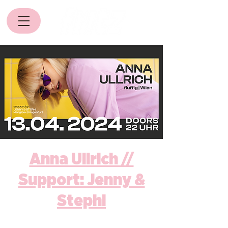
Anna Ullrich //
Support: Jenny &
Stephi
Vorverkauf sold out // Nur mehr