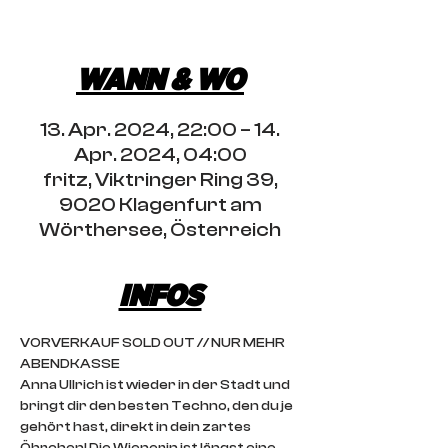
Abendkassa
WANN & WO
13. Apr. 2024, 22:00 – 14.
Apr. 2024, 04:00
fritz, Viktringer Ring 39,
9020 Klagenfurt am
Wörthersee, Österreich
INFOS
VORVERKAUF SOLD OUT // NUR MEHR 
ABENDKASSE
Anna Ullrich ist wieder in der Stadt und 
bringt dir den besten Techno, den du je 
gehört hast, direkt in dein zartes 