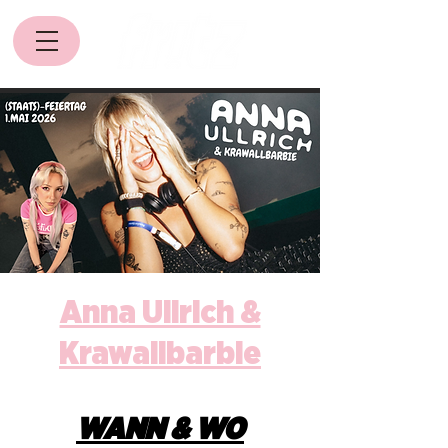
Anna Ullrich &
Krawallbarbie
WANN & WO