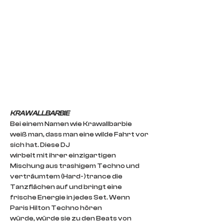
KRAWALLBARBIE
Bei einem Namen wie Krawallbarbie 
weiß man, dass man eine wilde Fahrt vor 
sich hat. Diese DJ
wirbelt mit ihrer einzigartigen 
Mischung aus trashigem Techno und 
verträumtem (Hard-)trance die
Tanzflächen auf und bringt eine 
frische Energie in jedes Set. Wenn 
Paris Hilton Techno hören
würde, würde sie zu den Beats von 