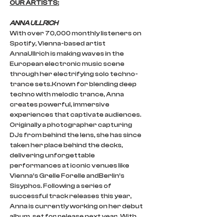
OUR ARTISTS:
ANNA ULLRICH
With over 70,000 monthly listeners on 
Spotify, Vienna-based artist 
AnnaUllrich is making waves in the 
European electronic music scene 
through her electrifying solo techno-
trance sets.Known for blending deep 
techno with melodic trance, Anna 
creates powerful, immersive 
experiences that captivate audiences. 
Originally a photographer capturing 
DJs from behind the lens, she has since 
taken her place behind the decks, 
delivering unforgettable 
performances at iconic venues like 
Vienna’s Grelle Forelle andBerlin’s 
Sisyphos. Following a series of 
successful track releases this year, 
Anna is currently working on her debut 
album, set for release next year. With 