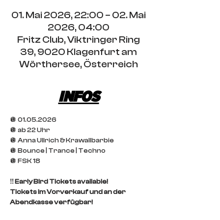
01. Mai 2026, 22:00 – 02. Mai
2026, 04:00
Fritz Club, Viktringer Ring
39, 9020 Klagenfurt am
Wörthersee, Österreich
INFOS
🪩 01.05.2026
🪩 ab 22 Uhr
🪩 Anna Ullrich & Krawallbarbie
🪩 Bounce | Trance | Techno
🪩 FSK 18
‼️ Early Bird Tickets available! 
Tickets im Vorverkauf und an der 
Abendkasse verfügbar!