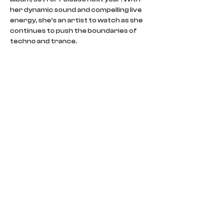
her dynamic sound and compelling live 
energy, she’s an artist to watch as she 
continues to push the boundaries of 
techno and trance.