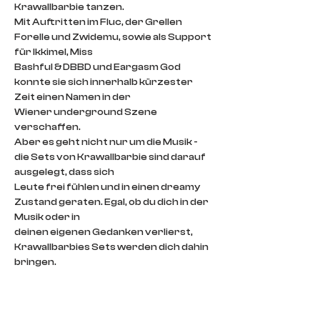
Krawallbarbie tanzen.
Mit Auftritten im Fluc, der Grellen 
Forelle und Zwidemu, sowie als Support 
für Ikkimel, Miss
Bashful & DBBD und Eargasm God 
konnte sie sich innerhalb kürzester 
Zeit einen Namen in der
Wiener underground Szene 
verschaffen.
Aber es geht nicht nur um die Musik - 
die Sets von Krawallbarbie sind darauf 
ausgelegt, dass sich
Leute frei fühlen und in einen dreamy 
Zustand geraten. Egal, ob du dich in der 
Musik oder in
deinen eigenen Gedanken verlierst, 
Krawallbarbies Sets werden dich dahin 
bringen.