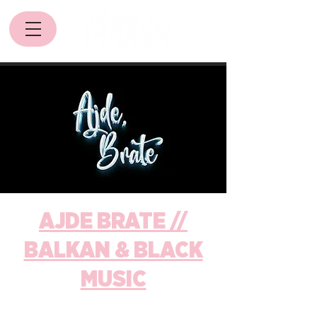
AJDE BRATE //
BALKAN & BLACK
MUSIC