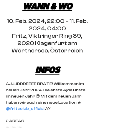
WANN & WO
10. Feb. 2024, 22:00 – 11. Feb.
2024, 04:00
Fritz, Viktringer Ring 39,
9020 Klagenfurt am
Wörthersee, Österreich
INFOS
AJJJDDDEEEE BRATE! Willkommen im 
neuen Jahr 2024. Die erste Ajde Brate 
im neuen Jahr 😍 Mit dem neuen Jahr 
haben wir auch eine neue Location 🔥 
@fritzclub_official
 ///

2 AREAS

~~~~~~~
