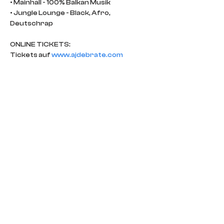
• Mainhall - 100% Balkan Musik

• Jungle Lounge - Black, Afro, 
Deutschrap

ONLINE TICKETS:

Tickets auf 
www.ajdebrate.com
Ladies Free Tickets GRATIS!

10.02.24 / Samstag / ab 22 Uhr / 18+
IMPRINT
CONTACT
DOORS POLICY
IMPRINT