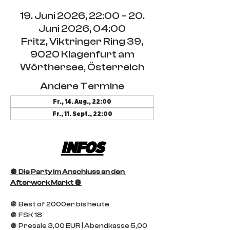
19. Juni 2026, 22:00 – 20.
Juni 2026, 04:00
Fritz, Viktringer Ring 39,
9020 Klagenfurt am
Wörthersee, Österreich
Andere Termine
Fr., 14. Aug., 22:00
Fr., 11. Sept., 22:00
INFOS
🪩 Die Party im Anschluss an den 
Afterwork Markt 🪩
🪩 Best of 2000er bis heute
🪩 FSK 18
🪩 Presale 3,00 EUR | Abendkasse 5,00 